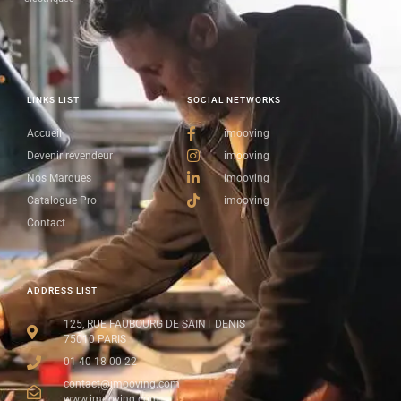
LINKS LIST
SOCIAL NETWORKS
Accueil
imooving
Devenir revendeur
imooving
Nos Marques
imooving
Catalogue Pro
imooving
Contact
ADDRESS LIST
125, RUE FAUBOURG DE SAINT DENIS
75010 PARIS
01 40 18 00 22
contact@imooving.com
www.imooving.com