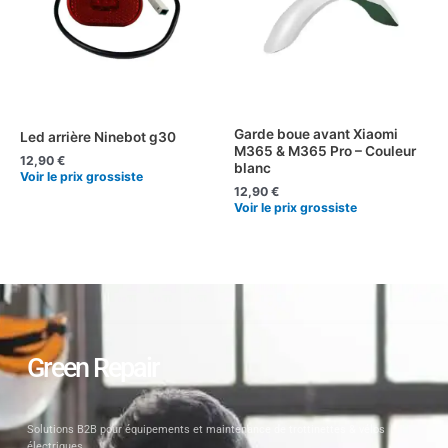
Garde boue avant Xiaomi
Led arrière Ninebot g30
M365 & M365 Pro – Couleur
12,90
€
blanc
Voir le prix grossiste
12,90
€
Voir le prix grossiste
Green Repair
Solutions B2B pour équipements et maintenance de trottinettes & vélos
électriques