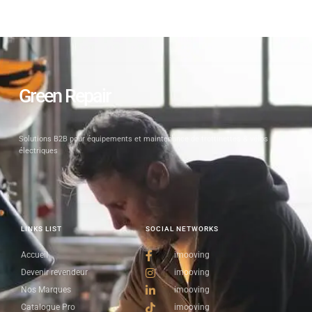
Green Repair
Solutions B2B pour équipements et maintenance de trottinettes & vélos
électriques
LINKS LIST
SOCIAL NETWORKS
Accueil
imooving
Devenir revendeur
imooving
Nos Marques
imooving
Catalogue Pro
imooving