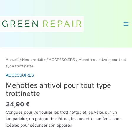
Aller
Ma
au
Me
contenu
quantité
de
Accueil
/
Nos produits
/
ACCESSOIRES
/ Menottes antivol pour tout
Menottes
type trottinette
antivol
ACCESSOIRES
pour
tout
Menottes antivol pour tout type
type
trottinette
trottinette
34,90
€
Conçues pour verrouiller les trottinettes et les vélos sur un
lampadaire, un poteau de clôture, les menottes antivols sont
idéales pour sécuriser son appareil.