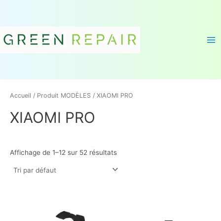
Aller
M
D
Ma
au
A
i
Me
contenu
R
s
Q
p
U
o
E
n
S
i
Accueil
/ Produit MODÈLES / XIAOMI PRO
b
i
XIAOMI PRO
l
i
t
Affichage de 1–12 sur 52 résultats
é