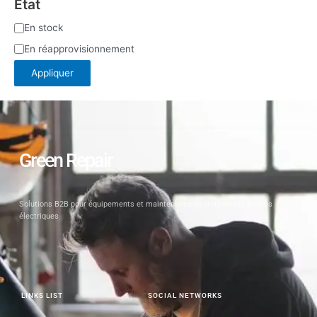
État
En stock
En réapprovisionnement
Appliquer
Green Repair
Solutions B2B pour équipements et maintenance de trottinettes & vélos
électriques
LINKS LIST
SOCIAL NETWORKS