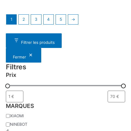
1
2
3
4
5
→
Filtrer les produits
Fermer
Filtres
Prix
MARQUES
XIAOMI
NINEBOT